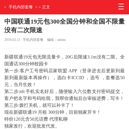
>
手机内部套餐
> > 正文
中国联通19元包300全国分钟和全国不限量
没有二次限速
2019-02-11
手机内部套餐
编辑：admin
新疆联通19元包无限流量卡，20G后限速3.1m没有二限。全
国通话300分钟校园卡
第一步:客户工号密码店家联盟 APP（登录进去后更新到最
新到最新版本再操作），选白卡ICCID ，选号 ，套餐选50
元，当月生效！
第二步:nfc手机实名好后，随便输入六位数支付密码提交，
客户把名字和号码给我，我帮你通知后台审核进费，写卡！
第三步:拨打关机，就可以补卡了！
现在新疆联通19 月租 300分钟，目前独家开卡！
特价120元含50元话费 代理私聊
独家发行，欢迎批发代发。