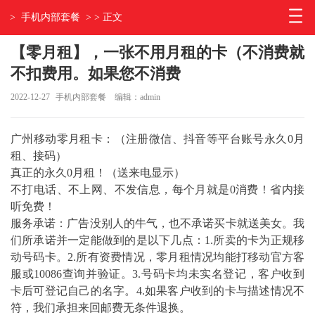
>
手机内部套餐
> > 正文
【零月租】，一张不用月租的卡（不消费就
不扣费用。如果您不消费
2022-12-27
手机内部套餐
编辑：admin
广州移动零月租卡：（注册微信、抖音等平台账号永久0月
租、接码）
真正的永久0月租！（送来电显示）
不打电话、不上网、不发信息，每个月就是0消费！省内接
听免费！
服务承诺：广告没别人的牛气，也不承诺买卡就送美女。我
们所承诺并一定能做到的是以下几点：1.所卖的卡为正规移
动号码卡。2.所有资费情况，零月租情况均能打移动官方客
服或10086查询并验证。3.号码卡均未实名登记，客户收到
卡后可登记自己的名字。4.如果客户收到的卡与描述情况不
符，我们承担来回邮费无条件退换。