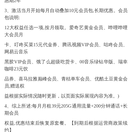
惠期2年
3、激活当月开始每月自动叠加10元会员包,长期优惠。会员
包说明:
12大权益任选一项,按月领取。爱奇艺黄金会员、哗哩哗哩
大会员月
卡、叮咚买菜15元代金券、腾讯视频VIP会员、咕咚会员、
网易云音乐
黑胶VIP会员、饿了么超级吃货卡、00音乐绿钻华版、瑞幸
咖啡23元饮
品券、喜马拉雅巅峰会员、青桔单车会员、优酷土豆黄金会
员,赠送权
益根据实际情况随时更新，以页面实际展现内容为准。)
4、综上所述:每月月租39元205G通用流量+200分钟通话+长
期会员
权益,优惠结束后恢复原套餐。【到期后根据运营商政策续
约】