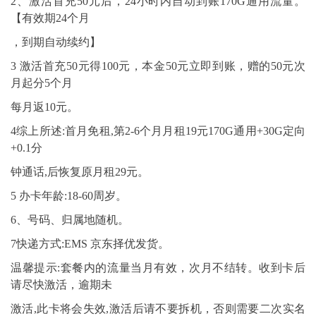
2、激活首充50元后，24小时内自动到账170G通用流量。
【有效期24个月
，到期自动续约】
3 激活首充50元得100元，本金50元立即到账，赠的50元次
月起分5个月
每月返10元。
4综上所述:首月免租,第2-6个月月租19元170G通用+30G定向
+0.1分
钟通话,后恢复原月租29元。
5 办卡年龄:18-60周岁。
6、号码、归属地随机。
7快递方式:EMS 京东择优发货。
温馨提示:套餐内的流量当月有效，次月不结转。收到卡后
请尽快激活，逾期未
激活,此卡将会失效,激活后请不要拆机，否则需要二次实名