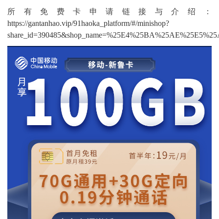
所有免费卡申请链接与介绍：
https://gantanhao.vip/91haoka_platform/#/minishop?
share_id=390485&shop_name=%25E4%25BA%25AE%25E5%