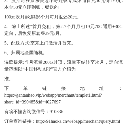
3、激活时在京东快递小哥处或专属渠道首充50元得170元:
本金50元立即到账，赠送的
100元次月起连续6个月每月返还20元。
4、综上所述”首月免租，第2-7个月月租19元70G通用+30G
定向，后恢复原套餐39元/月。
5、配送方式:京东上门激活并首充。
6、归属地全国随机。
温馨提示:当月流量200G封顶，流量不结转至次月，定向流
量范围以“中国移动APP”官方介绍为
准。
下单链接地址：
https://gantanhao.vip/webapp/merchant/templet1.html?
share_id=390485&id=4027697
有啥不懂咨询微信号：910336
订单查询链接：
http://91haoka.cn/webapp/merchant/query.html