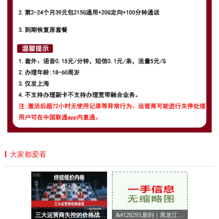
大家都爱看
三大运营商失控的价格战：第三方渠道如何拖垮行业资费
&#128293;新到｜黑龙江移动稀缺神卡 &#9989;