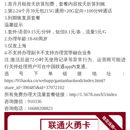
1.首月月租按天折算扣费，套餐内容按天折算到账
2.第2-24个月39元包215G通用+20G定向+100分钟通话
3.到期恢复原套餐
温馨提示
1.套外:语音0.15元/分钟，短信0.1元/条，流量5元/G
2.办理年龄:18-60周岁
3.仅发上海
4.不支持办理副卡不支持办理宽带融合业务
注:激活后超72小时无使用记录等异常行为、运营商可能进
行关停处理用户可在中国联通app内复通。
选号下单链接地址：
https://91haoka.cn/webapp/gantanhaoluodi/index.html?
share_id=390485&id=37072102
所有免费办理大流量套餐链接：http://1.5678.run/h5/index
咨询微信：910336
咨询电话：16688208821